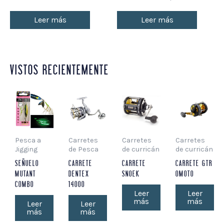
Leer más
Leer más
VISTOS RECIENTEMENTE
Pesca a
Carretes
Carretes
Carretes
Jigging
de Pesca
de curricán
de curricán
SEÑUELO
CARRETE
CARRETE
CARRETE GTR
MUTANT
DENTEX
SNOEK
OMOTO
COMBO
14000
Leer
Leer
más
más
Leer
Leer
más
más