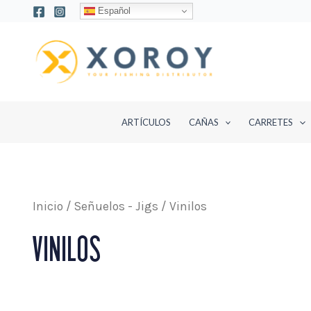
Ir
Español
al
contenido
ARTÍCULOS
CAÑAS
CARRETES
Inicio
/
Señuelos - Jigs
/ Vinilos
VINILOS