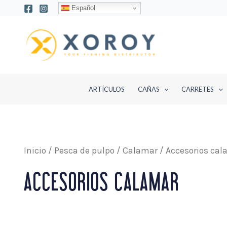
Ir
Español
al
contenido
ARTÍCULOS
CAÑAS
CARRETES
Inicio
/
Pesca de pulpo / Calamar
/ Accesorios cal
ACCESORIOS CALAMAR