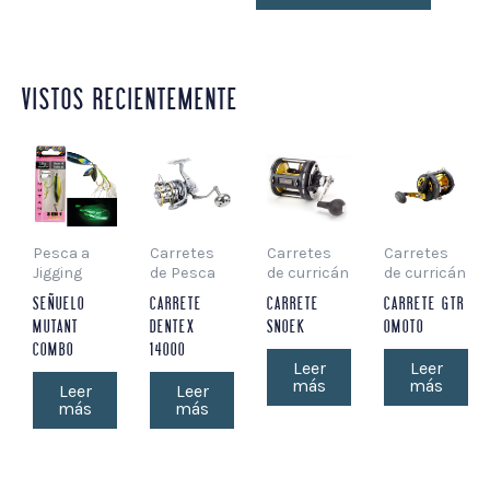
VISTOS RECIENTEMENTE
Pesca a
Carretes
Carretes
Carretes
Jigging
de Pesca
de curricán
de curricán
SEÑUELO
CARRETE
CARRETE
CARRETE GTR
MUTANT
DENTEX
SNOEK
OMOTO
COMBO
14000
Leer
Leer
más
más
Leer
Leer
más
más