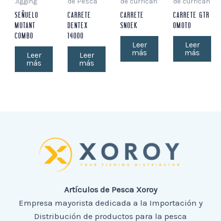
Jigging
de Pesca
de curricán
de curricán
SEÑUELO
CARRETE
CARRETE
CARRETE GTR
MUTANT
DENTEX
SNOEK
OMOTO
COMBO
14000
Leer
Leer
más
más
Leer
Leer
más
más
Artículos de Pesca Xoroy
Empresa mayorista dedicada a la Importación y
Distribución de productos para la pesca