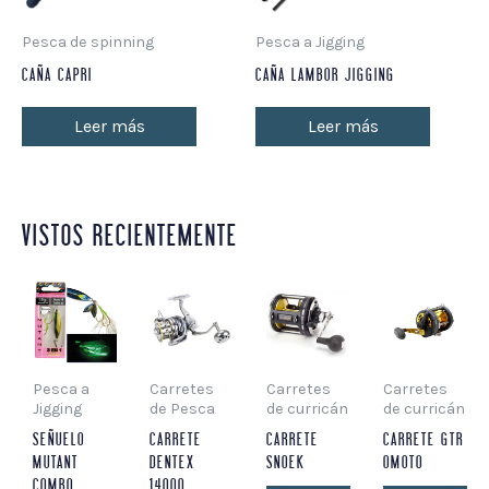
Pesca de spinning
Pesca a Jigging
CAÑA CAPRI
CAÑA LAMBOR JIGGING
Leer más
Leer más
VISTOS RECIENTEMENTE
Pesca a
Carretes
Carretes
Carretes
Jigging
de Pesca
de curricán
de curricán
SEÑUELO
CARRETE
CARRETE
CARRETE GTR
MUTANT
DENTEX
SNOEK
OMOTO
COMBO
14000