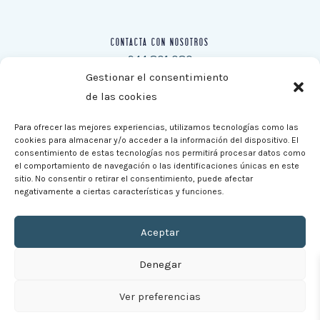
CONTACTA CON NOSOTROS
944 801 080
Móvil: 670 38 78 64
Gestionar el consentimiento
Fax: 944 805 292
de las cookies
consultasweb@xoroy.com
Para ofrecer las mejores experiencias, utilizamos tecnologías como las
cookies para almacenar y/o acceder a la información del dispositivo. El
consentimiento de estas tecnologías nos permitirá procesar datos como
el comportamiento de navegación o las identificaciones únicas en este
sitio. No consentir o retirar el consentimiento, puede afectar
negativamente a ciertas características y funciones.
Aceptar
Denegar
Copyright © 2026 Xoroy - Distribuidor de equipo
para pesca deportiva | Todos los derechos reservados
Ver preferencias