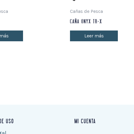
esca
Cañas de Pesca
CAÑA ONYX TR-X
 más
Leer más
DE USO
MI CUENTA
gal