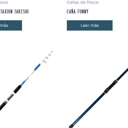
esca
Cañas de Pesca
NTAXION TAKESHI
CAÑA FUNNY
 más
Leer más