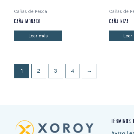
Cañas de Pesca
Cañas de P
CAÑA MONACO
CAÑA NIZA
Leer más
Leer
1
2
3
4
→
TÉRMINOS 
Aviso Le